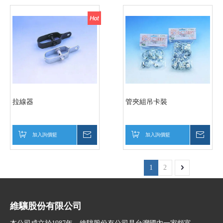
拉線器
管夾組吊卡裝
加入詢價籃
詢價
加入詢價籃
詢價
1
2
維驤股份有限公司