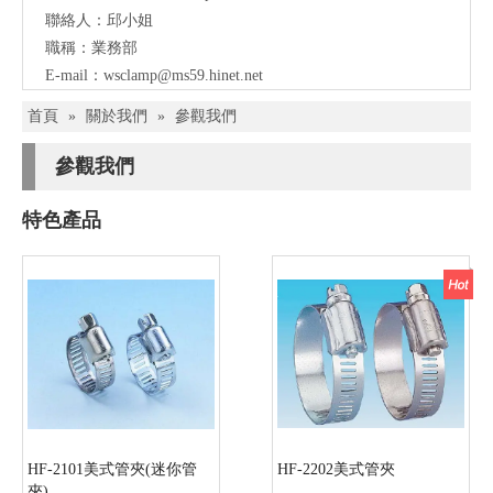
聯絡人：邱小姐
職稱：業務部
E-mail：
wsclamp@ms59.hinet.net
首頁
»
關於我們
»
參觀我們
參觀我們
特色產品
HF-2101美式管夾(迷你管
HF-2202美式管夾
夾)