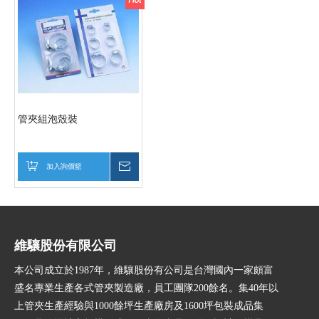
管夾組泡殼裝
加入詢價籃
詢價
維驤股份有限公司
本公司成立於1987年，維驤股份有公司是台灣國內一家頗富
盛名專業生產各式管夾製造廠，員工團隊200餘名。集40年以
上管夾生產經驗與1000餘坪生產廠房及1600坪包裝成品集